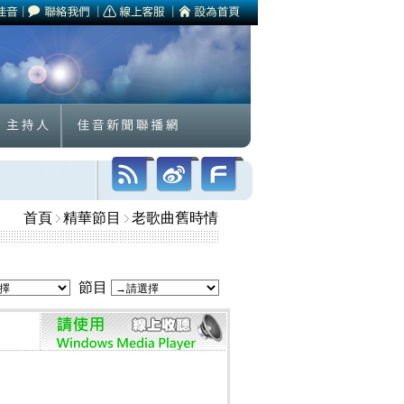
首頁
精華節目
老歌曲舊時情
節目